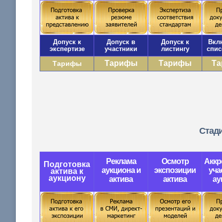
Допуск к
Допуск в
Допуск к
Вкл
экспертизе
участники
листингу
спис
Тарифы
Тарифы
Т
Тарифы
Стади
Реклама
Осмотр
Аккр
Подготовка
аукциона и
экспозиции
уча
актива к
аукциону
актива
актива
ау