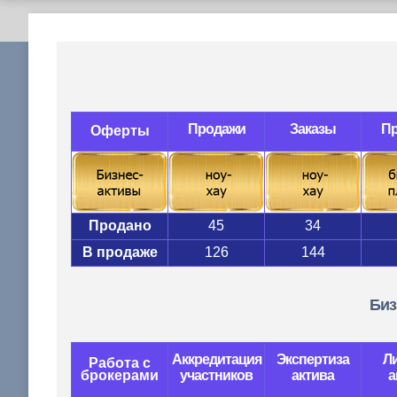
Продажи
Заказы
П
Оферты
Продано
45
34
В продаже
126
144
Биз
Аккредитация
Экспертиза
Л
Работа с
брокерами
участников
актива
а